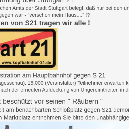
chen Amts der Stadt Stuttgart belegt, daß nur bei den u
gegen war - "verschon mein Haus...." !?
en von S21 tragen wir alle !
stration am Hauptbahnhof gegen S 21
Tagesschau), 15.000 (Veranstalter) Teilnehmer erwarten k
nach der erneuten Aufdeckung von Ungereimtheiten in d
beschützt vor seinen " Räubern "
zelt am benachbarten Schloßplatz gegen S21 demons
m Marktplatz entnehmen Sie bitte den unabhängig