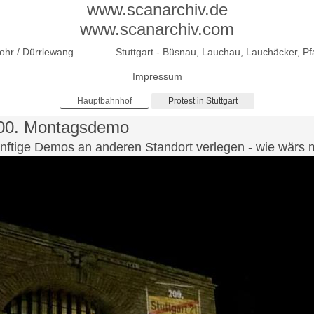
www.scanarchiv.de
www.scanarchiv.com
Rohr / Dürrlewang
Stuttgart - Büsnau, Lauchau, Lauchäcker, P
Impressum
Hauptbahnhof
Protest in Stuttgart
200. Montagsdemo
ftige Demos an anderen Standort verlegen - wie wärs m